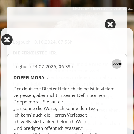
Mediathek
|
Impressum / Datenschutz
Logbuch
10.10.2024, 07:56
DIE FERKELSTECHER.
2224
Da wir letztens über Feldärzte und die medizinische
Logbuch
24.07.2026, 06:39
Zunft sprachen: Ich erinnere mich an zwei
Bundeswehrkrankenhäuser, in denen ich mal zu tun
DOPPELMORAL.
hatte, in Koblenz und Berlin. Das am Mittelrhein
Der deutsche Dichter Heinrich Heine ist in vielem
hatte mich zu einem Vortrag eingeladen und ich
vergessen, aber nicht in seiner Definition von
patzte. Jedenfalls war ich nicht mit mir zufrieden.
Doppelmoral. Sie lautet:
Solche Fehlleistungen hängen mir nach. Eine
„Ich kenne die Weise, ich kenne den Text,
vergeudete Rede, das ist wie ein vergeudetes Leben.
Ich kenn’ auch die Herren Verfasser;
Eben nicht Perlen vor die Säue (passiert auch),
Ich weiß, sie tranken heimlich Wein
sondern leider nur Runkelrüben. Im nächsten Leben
Und predigten öffentlich Wasser.“
wird man dafür an den Ohren gezogen.