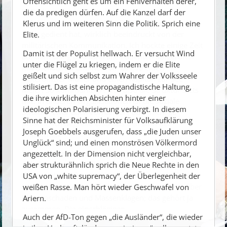
Offensichtlich geht es um ein Fehlverhalten derer,
In Berlin war ich als Zivilist über einen privaten
die da predigen dürfen. Auf die Kanzel darf der
Belegarzt zu einer kleinen OP und als jemand, der
Klerus und im weiteren Sinn die Politik. Sprich eine
nicht gedient hat, wirklich beeindruckt von der
Elite.
militärischen Kommunikation. Ich hockte einige Zeit
Damit ist der Populist hellwach. Er versucht Wind
auf dem Gang und fand alle Patienten aufgerufen
unter die Flügel zu kriegen, indem er die Elite
mit Dienstgrad und Namen. Es gab einen
geißelt und sich selbst zum Wahrer der Volksseele
Unteroffizier Müller und einen Kapitän zur See
stilisiert. Das ist eine propagandistische Haltung,
Meier. So kommuniziert sich also die Struktur stets
die ihre wirklichen Absichten hinter einer
mit. In anderen Organisationen ist die soziale
ideologischen Polarisierung verbirgt. In diesem
Struktur zwar auch vorhanden, aber nicht so
Sinne hat der Reichsminister für Volksaufklärung
präsent; ich begreife erstmals den Sinn der
Joseph Goebbels ausgerufen, dass „die Juden unser
Uniformen.
Unglück“ sind; und einen monströsen Völkermord
Diese seltene manifeste Begegnung mit der
angezettelt. In der Dimension nicht vergleichbar,
okkulten Struktur fällt mir wieder ein, als ich über
aber strukturähnlich sprich die Neue Rechte in den
die Anwaltschaft in Berlin informiert werde. Ich
USA von „white supremacy“, der Überlegenheit der
sprach mit einem wirklichen Kenner der Szene über
weißen Rasse. Man hört wieder Geschwafel von
Massenschäden und Massenklagen; das gehört ja
Ariern.
zusammen. Die einschlägigen
Auch der AfD-Ton gegen „die Ausländer“, die wieder
Rechtsschutzversicherungen spielen dabei ja eine